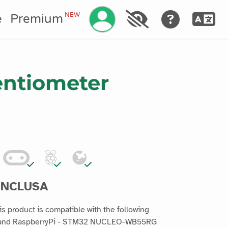
Gestisci il tuo account
NEW
e
Premium
entiometer
INCLUSA
s product is compatible with the following
kPi and RaspberryPi - STM32 NUCLEO-WB55RG