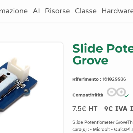
mazione
AI
Risorse
Classe
Hardwar
Slide Pot
Grove
Riferimento :
101020036
Compatibilità
7.5€ HT
9€ IVA 
Slide Potentiometer GroveThi
card(s) : - Microbit - Quic