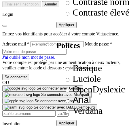
Contraste norm
Finaliser l’inscription
Annuler
Contraste élev
Login
Appliquer
Entrez vos identifiants pour accéder à votre compte Vittascience.
Polices
Adresse mail
*
Mot de passe
*
J'ai oublié mon mot de passe.
Votre compte est protégé par une authentification à deux facteurs,
Basique
veuillez entrer le code ci dessous :
Luciole
Se connecter
OU
OpenDyslexic
Se connecter avec Google
Se connecter avec Microsoft
Arial
Se connecter avec Apple
Se connecter avec IAM Luxembourg
Verdana
Appliquer
Inscription