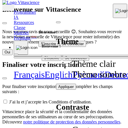
Bienvenue sur Vittascience
Programmer
IA
Ressources
Classe
Nous sommes ravis de vous accueillir 😊, Souhaitez-vous recevoir
Bienvenue !
Matériel
la newsletter mensuelle de Vittascience pour rester informé(e) des
Premium
NEW
Thème
nouveautés, événements et contenus pédagogiques ?
S'inscrire
Se connecter
Bienvenue !
Oui
Non
S'inscrire
Se connecter
Thème clair
Finaliser votre inscription
Thème sombre
Français
English
Pусский
Deuts
Pour finaliser votre inscription, veuillez compléter les champs
Appliquer
suivants :
J’ai lu et j’accepte les Conditions d’utilisation.
Contraste
Vittascience place la sécurité et la confidentialité des données
personnelles de ses utilisateurs au cœur de ses préoccupations.
Découvrez
notre politique de protection des données personnelles
.