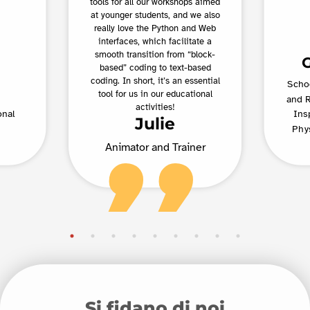
tools for all our workshops aimed
at younger students, and we also
really love the Python and Web
interfaces, which facilitate a
smooth transition from “block-
based” coding to text-based
coding. In short, it’s an essential
Schoo
tool for us in our educational
and R
activities!
onal
Ins
Julie
Phy
Animator and Trainer
Si fidano di noi