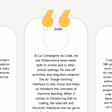
At La Compagnie du Code, we
 project
I us
use Vittascience every week,
mpletion
10th-g
both in school and in after-
e tasks,
track)
school settings, for one-off
eements,
(for th
activities and long-term projects!
ptimize
scienc
The AI “image training”
platfo
interface is very visual and helps
and the
us introduce the concepts of
progres
machine learning. When it
code 
comes to introducing kids to
depend
and th
coding, the adacraft and
can l
micro:bit interfaces are our go-to