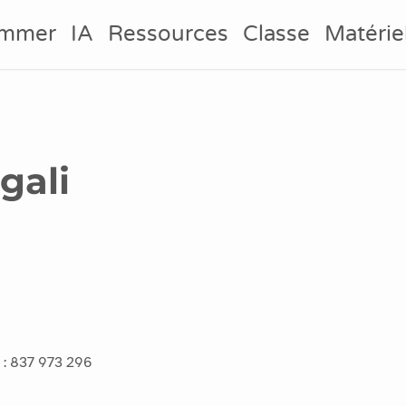
ammer
IA
Ressources
Classe
Matérie
gali
o : 837 973 296