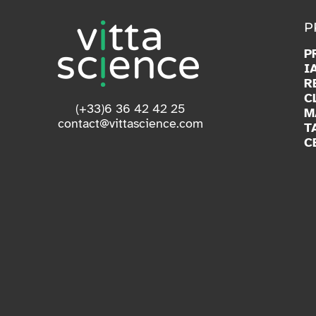
P
P
I
R
C
(+33)6 36 42 42 25
M
contact@vittascience.com
T
C