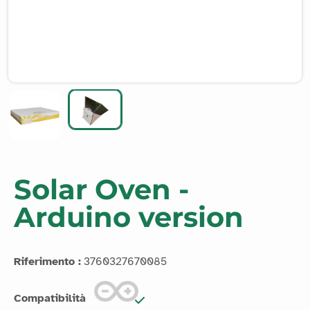
Solar Oven -
Arduino version
Riferimento :
3760327670085
Compatibilità
249.17€ HT
299€ IVA INCLUSA
Discover the power of the sun with the Vittascience
Connected Solar Oven! Harness solar energy to reach