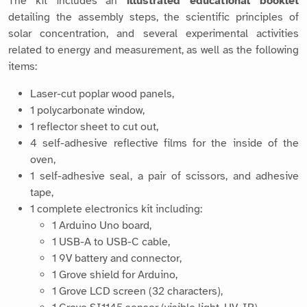
Laser-cut poplar wood panels,
1 polycarbonate window,
1 reflector sheet to cut out,
4 self-adhesive reflective films for the inside of the
oven,
1 self-adhesive seal, a pair of scissors, and adhesive
tape,
1 complete electronics kit including:
1 Arduino Uno board,
1 USB-A to USB-C cable,
1 9V battery and connector,
1 Grove shield for Arduino,
1 Grove LCD screen (32 characters),
1 Grove SI1145 sensor (visible light, UV, IR),
1 Grove high-temperature sensor,
1 OpenLog module for recording data on a microSD
card,
1 microSD card (128 MB) and its USB adapter.