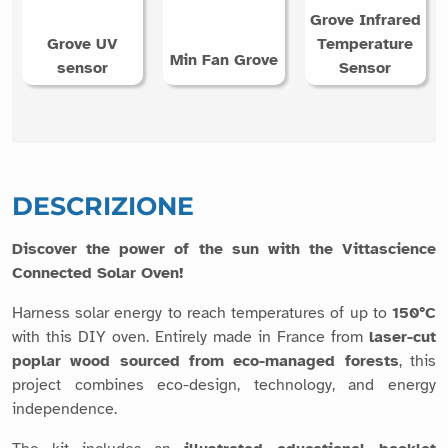
DESCRIZIONE
Discover the power of the sun with the Vittascience
Connected Solar Oven!
Harness solar energy to reach temperatures of up to
150°C
with this DIY oven. Entirely made in France from
laser-cut
poplar wood sourced from eco-managed forests
, this
project combines eco-design, technology, and energy
independence.
The kit includes an
illustrated educational booklet
detailing the assembly steps, the scientific principles of
solar concentration, and several experimental activities
related to energy and measurement, as well as the following
items: