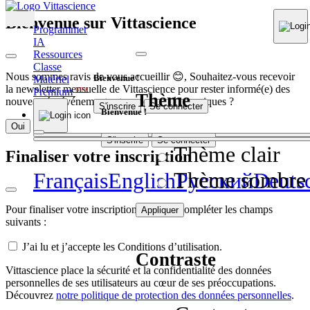
Bienvenue sur Vittascience
Programmer
IA
Ressources
Classe
Nous sommes ravis de vous accueillir 😊, Souhaitez-vous recevoir
Bienvenue !
Matériel
la newsletter mensuelle de Vittascience pour rester informé(e) des
Premium
NEW
Thème
nouveautés, événements et contenus pédagogiques ?
S'inscrire
Se connecter
Bienvenue !
Oui
Non
S'inscrire
Se connecter
Thème clair
Finaliser votre inscription
Thème sombre
Français
English
Pусский
Deuts
Pour finaliser votre inscription, veuillez compléter les champs
Appliquer
suivants :
J’ai lu et j’accepte les Conditions d’utilisation.
Contraste
Vittascience place la sécurité et la confidentialité des données
personnelles de ses utilisateurs au cœur de ses préoccupations.
Découvrez
notre politique de protection des données personnelles
.