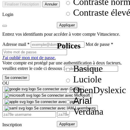
Contraste norm
Finaliser l’inscription
Annuler
Contraste élev
Login
Appliquer
Entrez vos identifiants pour accéder à votre compte Vittascience.
Polices
Adresse mail
*
Mot de passe
*
J'ai oublié mon mot de passe.
Votre compte est protégé par une authentification à deux facteurs,
Basique
veuillez entrer le code ci dessous :
Luciole
Se connecter
OU
OpenDyslexic
Se connecter avec Google
Se connecter avec Microsoft
Arial
Se connecter avec Apple
Se connecter avec IAM Luxembourg
Verdana
Appliquer
Inscription