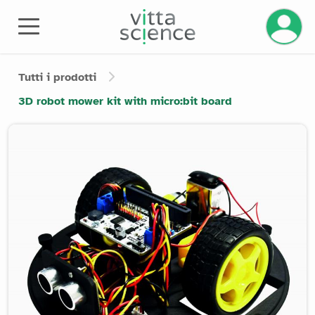
Gestisci
Tutti i prodotti
3D robot mower kit with micro:bit board
Product image slider