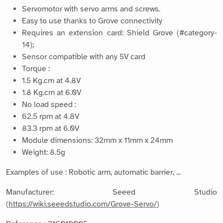
Servomotor with servo arms and screws.
Easy to use thanks to Grove connectivity
Requires an extension card: Shield Grove (#category-
14);
Sensor compatible with any 5V card
Torque :
1.5 Kg.cm at 4.8V
1.8 Kg.cm at 6.0V
No load speed :
62.5 rpm at 4.8V
83.3 rpm at 6.0V
Module dimensions: 32mm x 11mm x 24mm
Weight: 8.5g
Examples of use : Robotic arm, automatic barrier, ...
Manufacturer: Seeed Studio
(
https://wiki.seeedstudio.com/Grove-Servo/
)