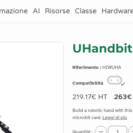
mazione
AI
Risorse
Classe
Hardwar
UHandbit
Riferimento :
HIWUHA
Compatibilità
219.17€ HT
263€
Build a robotic hand with th
micro:bit card.
Leggi di più
Quantité :