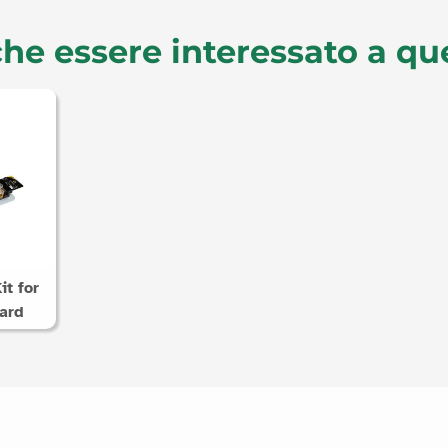
he essere interessato a qu
it for
oard