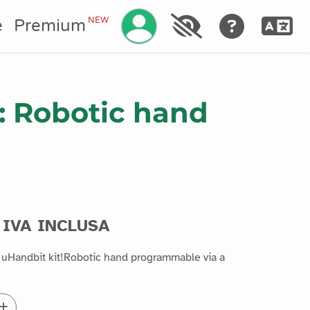
Gestisci il tuo account
NEW
e
Premium
: Robotic hand
 IVA INCLUSA
is uHandbit kit!Robotic hand programmable via a