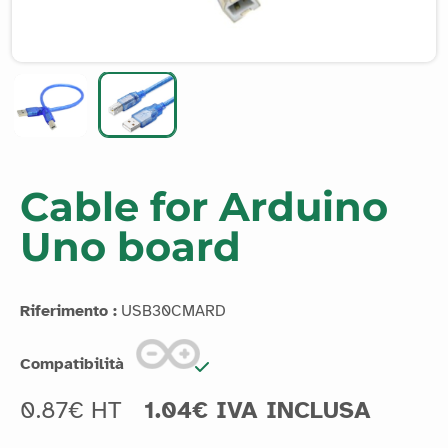
Cable for Arduino
Uno board
Riferimento :
USB30CMARD
Compatibilità
0.87€ HT
1.04€ IVA INCLUSA
Transfer your programs to your Arduino Uno board with