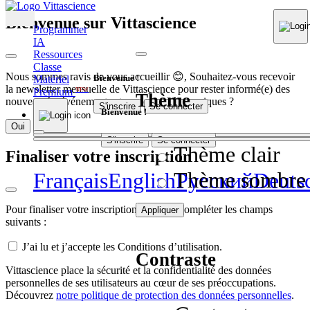
Bienvenue sur Vittascience
Programmer
IA
Ressources
Classe
Nous sommes ravis de vous accueillir 😊, Souhaitez-vous recevoir
Bienvenue !
Matériel
la newsletter mensuelle de Vittascience pour rester informé(e) des
Premium
NEW
Thème
nouveautés, événements et contenus pédagogiques ?
S'inscrire
Se connecter
Bienvenue !
Oui
Non
S'inscrire
Se connecter
Thème clair
Finaliser votre inscription
Thème sombre
Français
English
Pусский
Deuts
Pour finaliser votre inscription, veuillez compléter les champs
Appliquer
suivants :
J’ai lu et j’accepte les Conditions d’utilisation.
Contraste
Vittascience place la sécurité et la confidentialité des données
personnelles de ses utilisateurs au cœur de ses préoccupations.
Découvrez
notre politique de protection des données personnelles
.