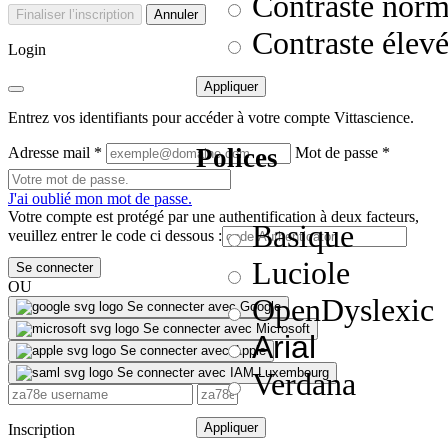
Contraste norm
Finaliser l’inscription
Annuler
Contraste élev
Login
Appliquer
Entrez vos identifiants pour accéder à votre compte Vittascience.
Polices
Adresse mail
*
Mot de passe
*
J'ai oublié mon mot de passe.
Votre compte est protégé par une authentification à deux facteurs,
Basique
veuillez entrer le code ci dessous :
Luciole
Se connecter
OU
OpenDyslexic
Se connecter avec Google
Se connecter avec Microsoft
Arial
Se connecter avec Apple
Se connecter avec IAM Luxembourg
Verdana
Appliquer
Inscription