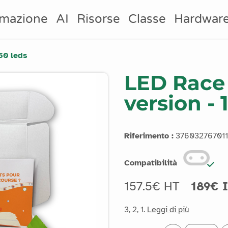
mazione
AI
Risorse
Classe
Hardwar
150 leds
LED Race k
version - 
Riferimento :
37603276701
Compatibilità
157.5€ HT
189€ 
3, 2, 1.
Leggi di più