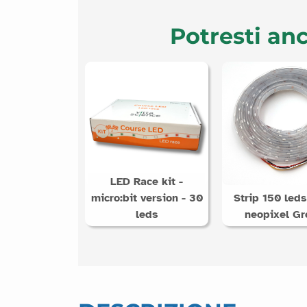
Potresti anc
LED Race kit -
micro:bit version - 30
Strip 150 led
leds
neopixel Gr