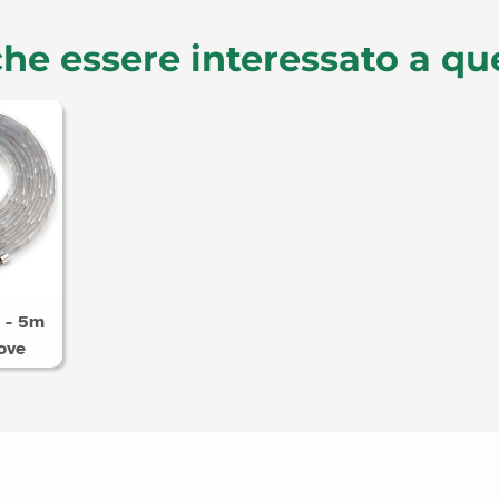
he essere interessato a qu
s - 5m
ove