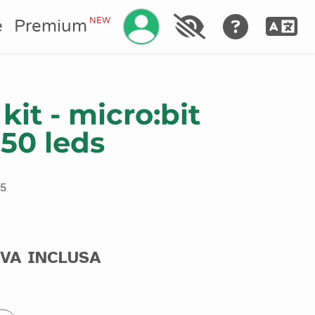
Gestisci il tuo account
NEW
e
Premium
it - micro:bit
150 leds
15
IVA INCLUSA