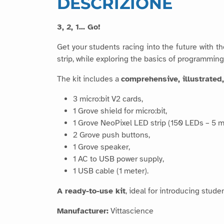
DESCRIZIONE
3, 2, 1... Go!
Get your students racing into the future with t
strip, while exploring the basics of programming
The kit includes a
comprehensive, illustrated
3 micro:bit V2 cards,
1 Grove shield for micro:bit,
1 Grove NeoPixel LED strip (150 LEDs – 5 m
2 Grove push buttons,
1 Grove speaker,
1 AC to USB power supply,
1 USB cable (1 meter).
A ready-to-use kit
, ideal for introducing stud
Manufacturer:
Vittascience