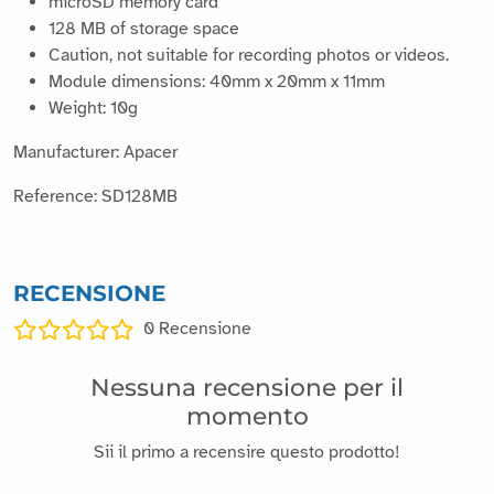
Record your measurements and sensor data with this
microSD card compatible with the OpenLog module.
microSD memory card
128 MB of storage space
Caution, not suitable for recording photos or videos.
Module dimensions: 40mm x 20mm x 11mm
Weight: 10g
Manufacturer: Apacer
Reference: SD128MB
RECENSIONE
0
Recensione
Nessuna recensione per il
momento