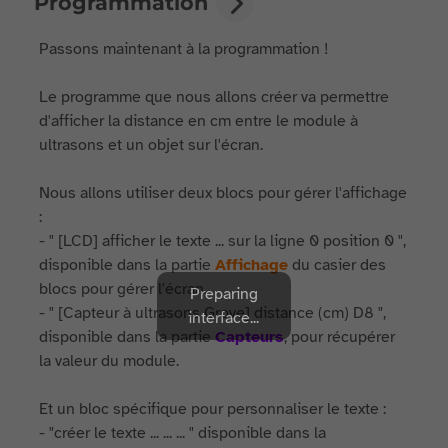
Programmation
Passons maintenant à la programmation !
Le programme que nous allons créer va permettre
d'afficher la distance en cm entre le module à
ultrasons et un objet sur l'écran.
Nous allons utiliser deux blocs pour gérer l'affichage
:
- " [LCD] afficher le texte ... sur la ligne 0 position 0 ",
disponible dans la partie
Affichage
du casier des
blocs pour gérer l'écran.
Preparing
- " [Capteur à ultrasons Grove] distance (cm) D8 ",
interface...
disponible dans la partie
Capteurs
, pour récupérer
la valeur du module.
Et un bloc spécifique pour personnaliser le texte :
- "créer le texte ... ... ... " disponible dans la