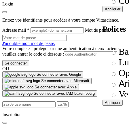
Co
Login
Appliquer
Entrez vos identifiants pour accéder à votre compte Vittascience.
Polices
Adresse mail
*
Mot de passe
*
J'ai oublié mon mot de passe.
Votre compte est protégé par une authentification à deux facteurs,
Ba
veuillez entrer le code ci dessous :
Lu
Se connecter
OU
Op
Se connecter avec Google
Ar
Se connecter avec Microsoft
Se connecter avec Apple
Ve
Se connecter avec IAM Luxembourg
Appliquer
Inscription