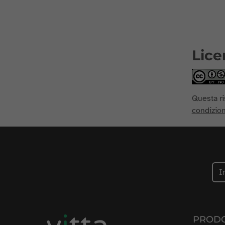
Lice
Questa ri
condizion
PRODO