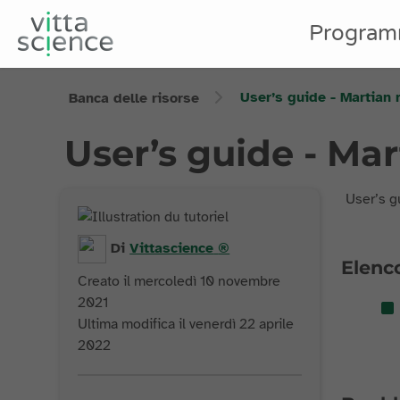
Program
User’s guide - Martian 
Banca delle risorse
User’s guide - Mar
User’s g
Di
Vittascience
®
Elenco
Creato il mercoledì 10 novembre
2021
Ultima modifica il venerdì 22 aprile
2022