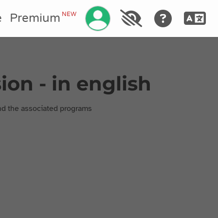
Gestisci il tuo account
NEW
e
Premium
ion - in english
 and the associated programs