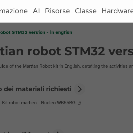
mazione
AI
Risorse
Classe
Hardwar
robot STM32 version - in english
tian robot STM32 vers
uide of the Martian Robot kit in English, detailing the activities
 dei materiali richiesti
Kit robot martien - Nucleo WB55RG