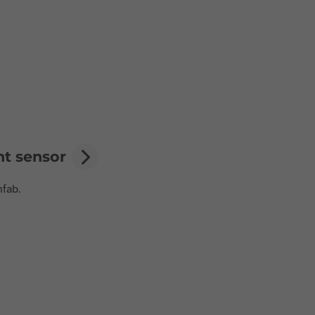
ght sensor
hfab.