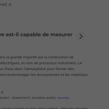
nel]
ve est-il capable de mesurer
ans la grande majorité par la combustion de
électriques, ou lors de processus industriels. Le
apeur d'eau dans l'atmosphère pour former des
uvent endommager les écosystèmes et les matériaux
, auteur : Greenhorn1, domaine public,
source
)
atome d'azote en bleu (titre original : Nitrogen-dioxide-