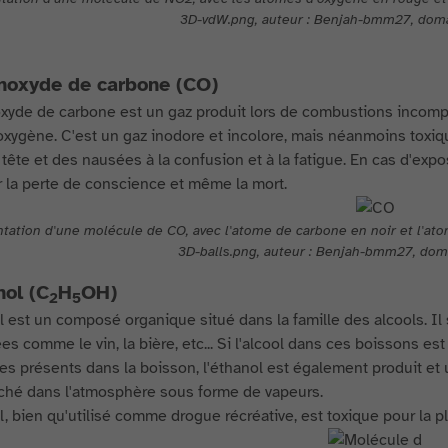
3D-vdW.png, auteur : Benjah-bmm27, doma
noxyde de carbone (CO)
yde de carbone est un gaz produit lors de combustions incomplè
oxygène. C'est un gaz inodore et incolore, mais néanmoins toxiqu
tête et des nausées à la confusion et à la fatigue. En cas d'expo
r la perte de conscience et même la mort.
tation d'une molécule de CO, avec l'atome de carbone en noir et l'ato
3D-balls.png, auteur : Benjah-bmm27, dom
nol (C
H
OH)
2
5
l est un composé organique situé dans la famille des alcools. Il s
es comme le vin, la bière, etc... Si l'alcool dans ces boissons est
es présents dans la boisson, l'éthanol est également produit et ut
âché dans l'atmosphère sous forme de vapeurs.
l, bien qu'utilisé comme drogue récréative, est toxique pour la p