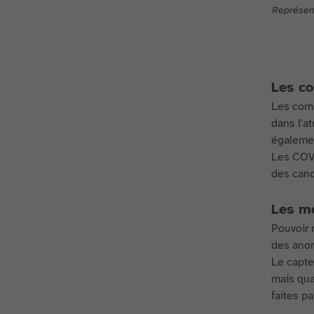
Représent
Les co
Les comp
dans l'a
égalemen
Les COV 
des canc
Les me
Pouvoir 
des ano
Le capte
mais qua
faites pa