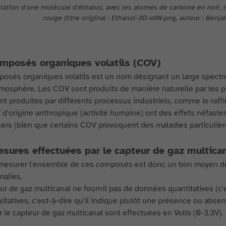
ation d'une molécule d'éthanol, avec les atomes de carbone en noir, 
rouge (titre original : Ethanol-3D-vdW.png, auteur : Be
mposés organiques volatils (COV)
osés organiques volatils est un nom désignant un large spectre
tmosphère. Les COV sont produits de manière naturelle par les p
t produites par différents processus industriels, comme le raffi
d'origine anthropique (activité humaine) ont des effets néfast
ers (bien que certains COV provoquent des maladies particulière
sures effectuées par le capteur de gaz multica
mesurer l'ensemble de ces composés est donc un bon moyen de co
malies.
ur de gaz multicanal ne fournit pas de données quantitatives (c'
litatives, c'est-à-dire qu'il indique plutôt une présence ou ab
r le capteur de gaz multicanal sont effectuées en Volts (0-3.3V).