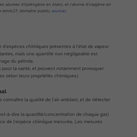
les atomes d'hydrogène en blanc, et l'atome d'oxygène en
njah-bmm27, domaine public,
source
)
 d'espèces chimiques présentes à l'état de vapeur
lantes, mais une quantité non négligeable est
nage du pétrole.
es pour la santé, et peuvent notamment provoquer
s selon leurs propriétés chimiques).
nal
nnaître la qualité de l'air ambiant, et de détecter
est-à-dire la quantité/concentration de chaque gaz)
sence de l'espèce chimique mesurée. Les mesures