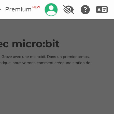
Gestisci il tuo account
NEW
e
Premium
c micro:bit
2 Grove avec une micro:bit. Dans un premier temps,
pratique, nous verrons comment créer une station de