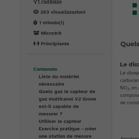
1 riutilizzo
263
visualizzazioni
1
minuto(i)
Micro:bit
Quels
Principiante
Le dio
Contenuto
Le dioxy
Liste du matériel
carburan
nécessaire
NO
, en
2
Quels gaz le capteur de
composés
gaz multicanal V2 Grove
de const
est-il capable de
mesurer ?
Utiliser le capteur
Exercice pratique - créer
une station de mesure
Représent