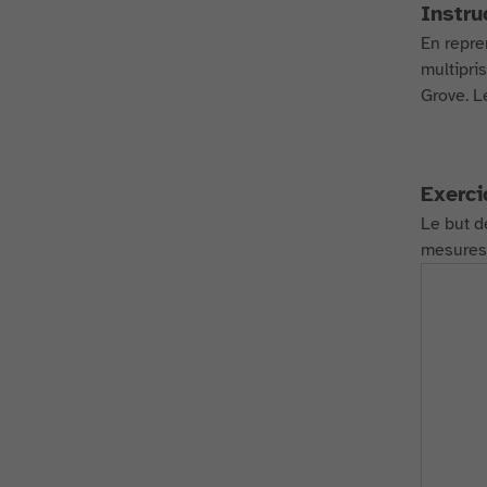
Instru
En repre
multipri
Grove. Le
Exerci
Le but d
mesures 