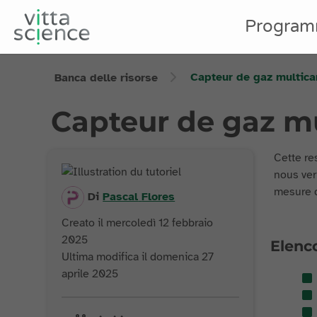
Program
Capteur de gaz multica
Banca delle risorse
Capteur de gaz mu
Cette re
nous ver
mesure de
Di
Pascal
Flores
Creato il mercoledì 12 febbraio
2025
Elenco
Ultima modifica il domenica 27
aprile 2025