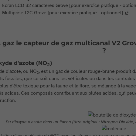
Écran LCD 32 caractères Grove [pour exercice pratique - option
Multiprise I2C Grove [pour exercice pratique - optionnel]
 gaz le capteur de gaz multicanal V2 Gro
?
xyde d'azote (NO
)
2
de d'azote, ou NO
, est un gaz de couleur rouge-brune produit d
2
ts fossiles, que ce soit dans les véhicules ou dans les centrales 
 plus d'être toxique pour la faune et la flore, se mélange à la v
 acides. Ces composés contribuent aux pluies acides, qui pe
ruction.
Du dioxyde d'azote dans un flacon (titre original : Nitrogen Dioxide
ation d'une molécule de NO2, avec les atomes d'oxygène en rouge et l'