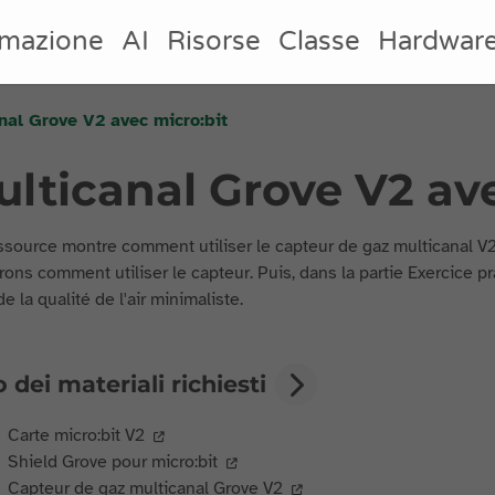
mazione
AI
Risorse
Classe
Hardwar
nal Grove V2 avec micro:bit
lticanal Grove V2 ave
ssource montre comment utiliser le capteur de gaz multicanal V
rons comment utiliser le capteur. Puis, dans la partie Exercice 
 la qualité de l'air minimaliste.
 dei materiali richiesti
Carte micro:bit V2
Shield Grove pour micro:bit
Capteur de gaz multicanal Grove V2