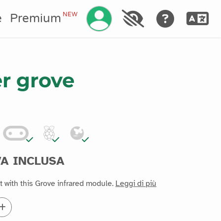
Gestisci il tuo account
NEW
e
Premium
er grove
VA INCLUSA
ot with this Grove infrared module.
Leggi di più