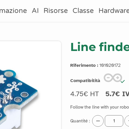
mazione
AI
Risorse
Classe
Hardwar
Line find
Riferimento :
101020172
Compatibilità
4.75€ HT
5.7€ I
Follow the line with your rob
Quantité :