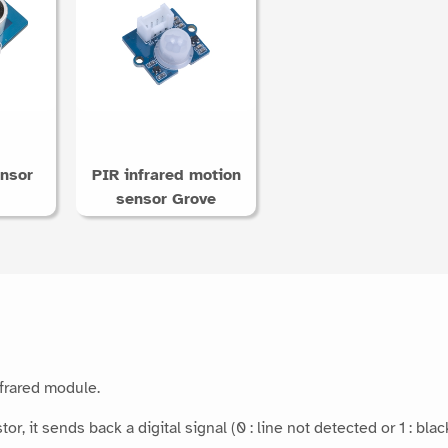
ensor
PIR infrared motion
sensor Grove
nfrared module.
r, it sends back a digital signal (0 : line not detected or 1 : bla