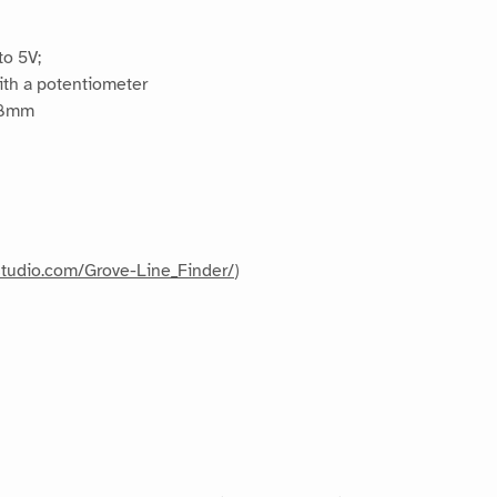
to 5V;
ith a potentiometer
.8mm
dstudio.com/Grove-Line_Finder/
)