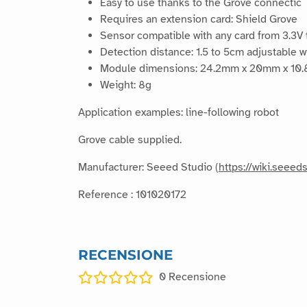
Easy to use thanks to the Grove connectic
Requires an extension card: Shield Grove
Sensor compatible with any card from 3.3V 
Detection distance: 1.5 to 5cm adjustable w
Module dimensions: 24.2mm x 20mm x 10
Weight: 8g
Application examples: line-following robot
Grove cable supplied.
Manufacturer: Seeed Studio (
https://wiki.seee
Reference : 101020172
RECENSIONE
0
Recensione