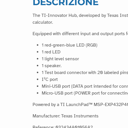
DESCRIZIONE
The TI-Innovator Hub, developed by Texas Inst
calculator.
Equipped with different input and output ports f
1 red-green-blue LED (RGB)
1 red LED
1 light level sensor
1 speaker.
1 Test board connector with 20 labeled pin
I²C port
Mini-USB port (DATA port intended for conn
Micro-USB port (POWER port for connecting
Powered by a TI LaunchPad™ MSP-EXP432P40
Manufacturer: Texas Instruments
Reference: 03243480105682