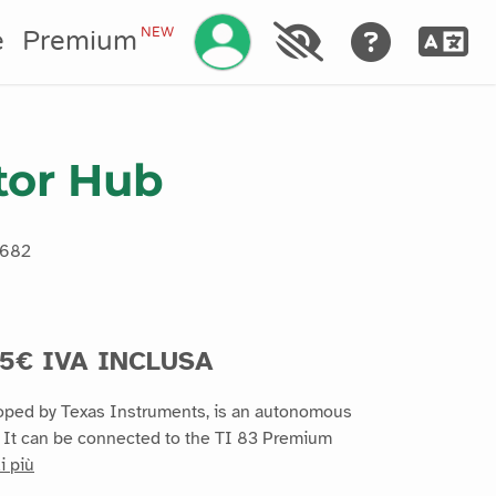
Gestisci il tuo account
NEW
e
Premium
tor Hub
682
55€ IVA INCLUSA
oped by Texas Instruments, is an autonomous
! It can be connected to the TI 83 Premium
i più