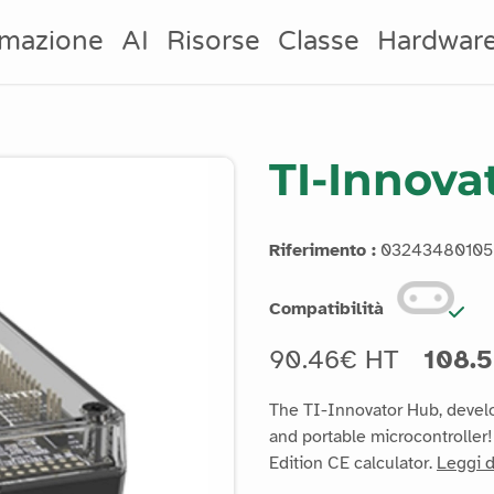
mazione
AI
Risorse
Classe
Hardwar
TI-Innova
Riferimento :
03243480105
Compatibilità
90.46€ HT
108.
The TI-Innovator Hub, devel
and portable microcontroller
Edition CE calculator.
Leggi d