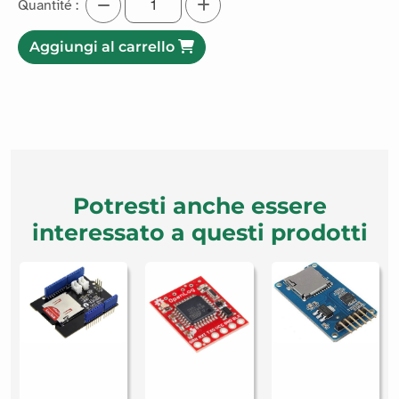
3.75€ HT
4.5€ IVA INCLUSA
Easily copy files from your microSD card with this adapter.
Leggi di più
Quantité :
Aggiungi al carrello
Potresti anche essere
interessato a questi prodotti