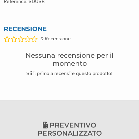
Random colors (blue, yellow, black, green, orange...)
Module size: 40mm x 20mm x 11mm
Weight: 10g
Manufacturer: Vittascience
Reference: SDUSB
RECENSIONE
0
Recensione
Nessuna recensione per il
momento
Sii il primo a recensire questo prodotto!