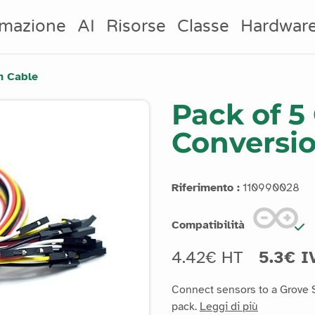
mazione
AI
Risorse
Classe
Hardwar
n Cable
Pack of 5
Conversi
Riferimento :
110990028
Compatibilità
4.42€ HT
5.3€ 
Connect sensors to a Grove S
pack.
Leggi di più