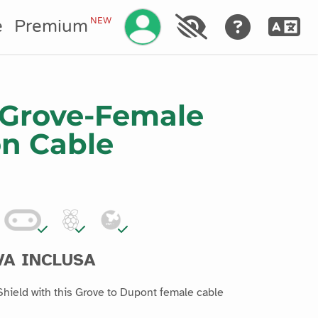
Gestisci il tuo account
NEW
e
Premium
 Grove-Female
on Cable
IVA INCLUSA
hield with this Grove to Dupont female cable