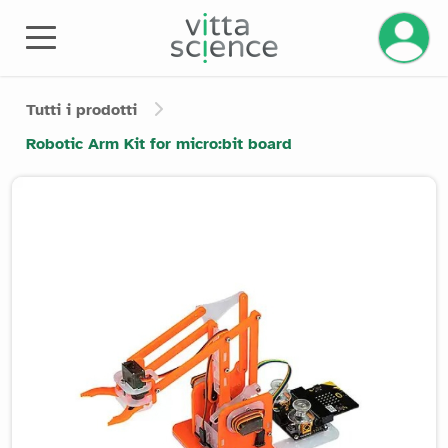
Gestisci
Tutti i prodotti
Robotic Arm Kit for micro:bit board
Product image slider