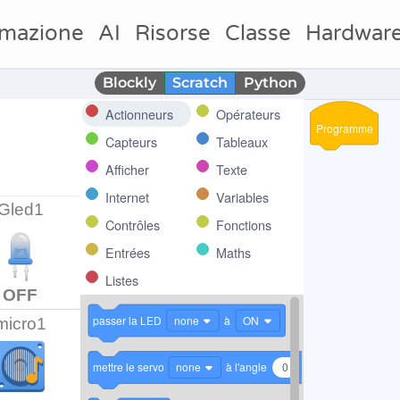
mazione
AI
Risorse
Classe
Hardwar
Blockly
Scratch
Python